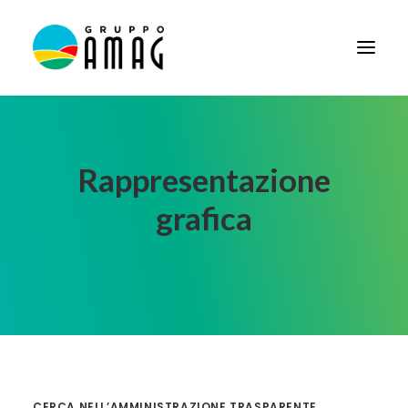
HOME
IL GRUPPO
Rappresentazione
DIDATTICA
grafica
BANDI E AVVISI
SOCIETÀ TRASPARENTE
NEWS
CONTATTI
FORNITORI
CERCA NELL’AMMINISTRAZIONE TRASPARENTE