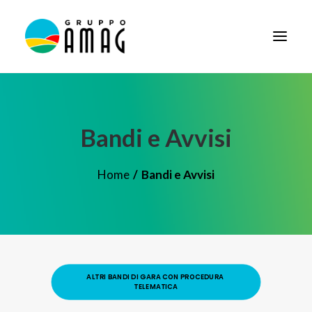
HOME
IL GRUPPO
Bandi e Avvisi
DIDATTICA
Home
Bandi e Avvisi
BANDI E AVVISI
SOCIETÀ TRASPARENTE
NEWS
CONTATTI
ALTRI BANDI DI GARA CON PROCEDURA 
FORNITORI
TELEMATICA