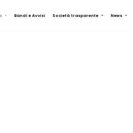
a
Bandi e Avvisi
Società trasparente
News