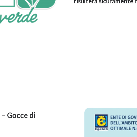
risulterà sicuramente 
I Progetti Del 2026
 – Gocce di