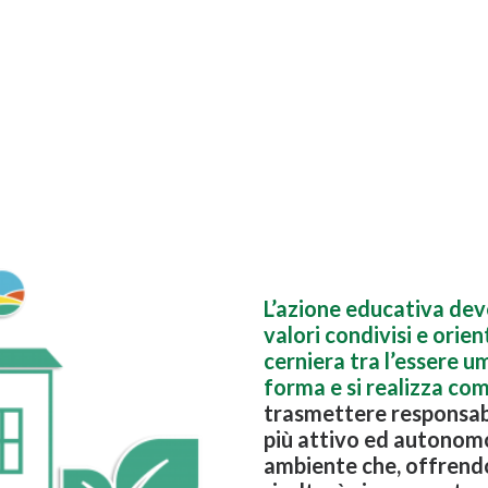
L’azione educativa deve
valori condivisi e orie
cerniera tra l’essere um
forma e si realizza co
trasmettere responsabi
più attivo ed autonomo
ambiente che, offrendo