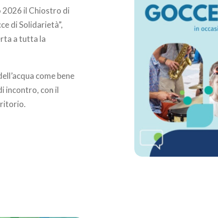
 2026 il Chiostro di
e di Solidarietà”,
ta a tutta la
dell’acqua come bene
 incontro, con il
ritorio.