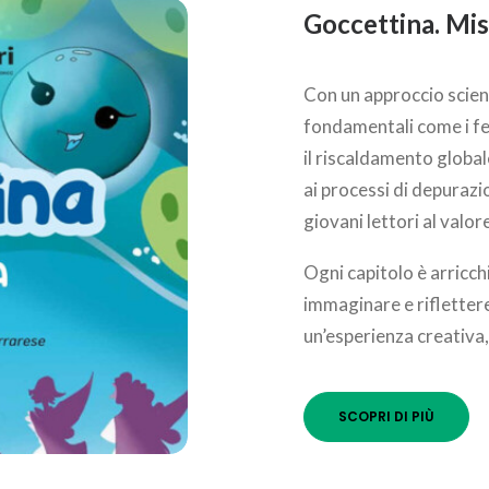
Goccettina. Mis
Con un approccio scient
fondamentali come i fe
il riscaldamento global
ai processi di depurazi
giovani lettori al valor
Ogni capitolo è arricch
immaginare e riflettere
un’esperienza creativa
SCOPRI DI PIÙ