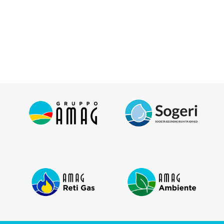
Regolamento dei controlli a campione,
procedura e determina