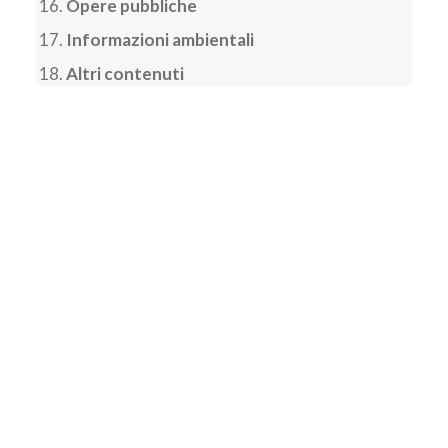
Opere pubbliche
Informazioni ambientali
Altri contenuti
Regolamento Incentivi, Procedura
ripartizione incentivi e determina
approvazione
Regolamento Commissioni di Gara
PROCEDURA ACQUISTI