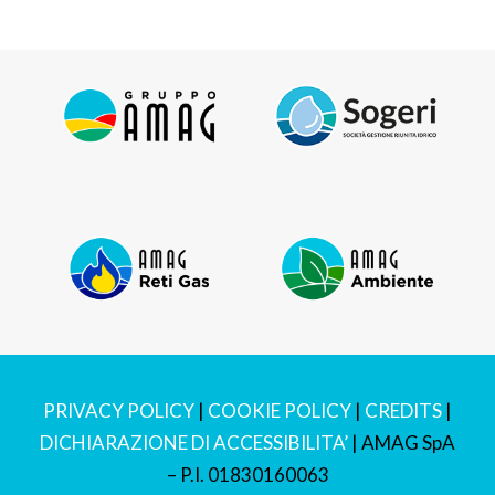
PRIVACY POLICY
|
COOKIE POLICY
|
CREDITS
|
DICHIARAZIONE DI ACCESSIBILITA’
| AMAG SpA
– P.I. 01830160063