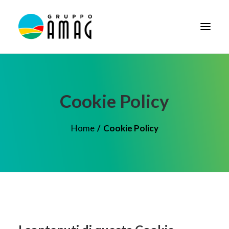
HOME
IL GRUPPO
Cookie Policy
DIDATTICA
Home
Cookie Policy
BANDI E AVVISI
SOCIETÀ TRASPARENTE
NEWS
CONTATTI
FORNITORI