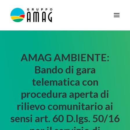
HOME
IL GRUPPO
AMAG AMBIENTE:
DIDATTICA
Bando di gara
BANDI E AVVISI
telematica con
SOCIETÀ TRASPARENTE
procedura aperta di
NEWS
rilievo comunitario ai
CONTATTI
sensi art. 60 D.lgs. 50/16
FORNITORI