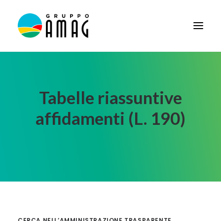
HOME
IL GRUPPO
Tabelle riassuntive
DIDATTICA
affidamenti (L. 190)
BANDI E AVVISI
SOCIETÀ TRASPARENTE
NEWS
CONTATTI
FORNITORI
CERCA NELL’AMMINISTRAZIONE TRASPARENTE