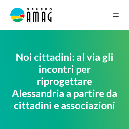
HOME
IL GRUPPO
Noi cittadini: al via gli
DIDATTICA
incontri per
BANDI E AVVISI
riprogettare
SOCIETÀ TRASPARENTE
Alessandria a partire da
NEWS
cittadini e associazioni
CONTATTI
FORNITORI