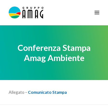
HOME
IL GRUPPO
Conferenza Stampa
DIDATTICA
Amag Ambiente
BANDI E AVVISI
SOCIETÀ TRASPARENTE
NEWS
CONTATTI
Allegato –
Comunicato Stampa
FORNITORI