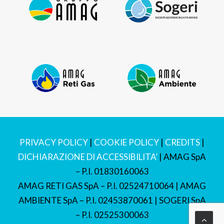
PRIVACY POLICY
|
COOKIE POLICY
|
CREDITS
|
DICHIARAZIONE DI ACCESSIBILITA’
| AMAG SpA
– P.I. 01830160063
AMAG RETI GAS SpA – P.I. 02524710064 | AMAG
AMBIENTE SpA – P.I. 02453870061 | SOGERI SpA
– P.I. 02525300063