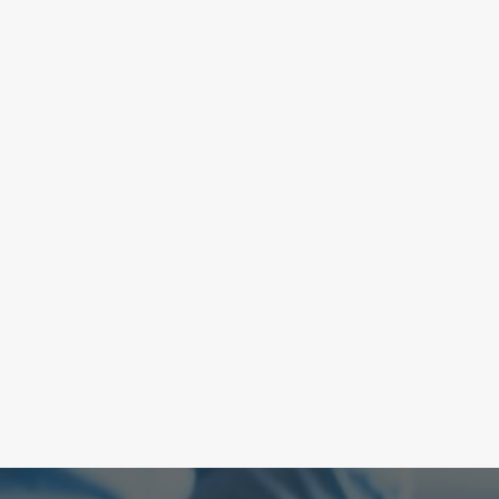
premiazione della vetrina e della
via più bella
MERCOLEDI' 6 MAGGIO ORE 14:00
CAMERA DI COMMERCIO DI
ALESSANDRIA - VIA VOCHIERI 58 -
SALA VIALE La manifestazione si è
conclusa…
LEGGI DI PIÙ
1
…
73
74
75
76
77
…
81