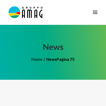
HOME
IL GRUPPO
News
DIDATTICA
Home
News
Pagina 75
BANDI E AVVISI
SOCIETÀ TRASPARENTE
NEWS
CONTATTI
FORNITORI