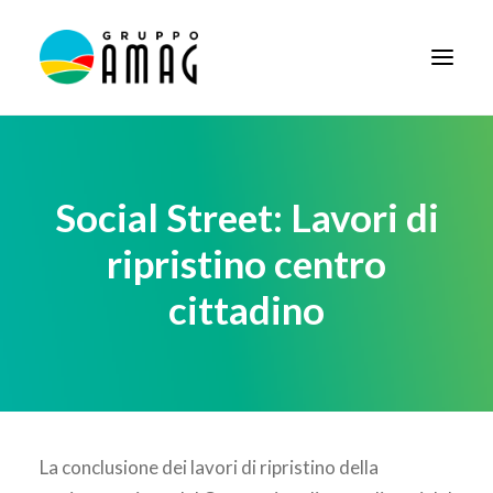
HOME
IL GRUPPO
Social Street: Lavori di
DIDATTICA
ripristino centro
BANDI E AVVISI
cittadino
SOCIETÀ TRASPARENTE
NEWS
CONTATTI
FORNITORI
La conclusione dei lavori di ripristino della