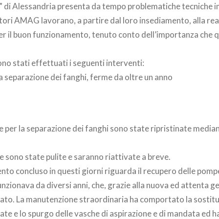
i” di Alessandria presenta da tempo problematiche tecniche i
ori AMAG lavorano, a partire dal loro insediamento, alla rea
er il buon funzionamento, tenuto conto dell’importanza che 
no stati effettuati i seguenti interventi:
la separazione dei fanghi, ferme da oltre un anno
he per la separazione dei fanghi sono state ripristinate media
e sono state pulite e saranno riattivate a breve.
vento concluso in questi giorni riguarda il recupero delle pomp
nzionava da diversi anni, che, grazie alla nuova ed attenta ge
nato. La manutenzione straordinaria ha comportato la sostitu
te e lo spurgo delle vasche di aspirazione e di mandata ed h