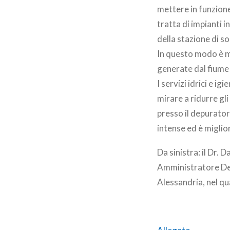
mettere in funzione
tratta di impianti 
della stazione di s
In questo modo è mi
generate dal fiume 
I servizi idrici e i
mirare a ridurre gli 
presso il depuratore
intense ed è miglio
Da sinistra: il Dr. 
Amministratore Del
Alessandria, nel qu