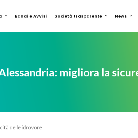
a
Bandi e Avvisi
Società trasparente
News
lessandria: migliora la sicure
acità delle idrovore