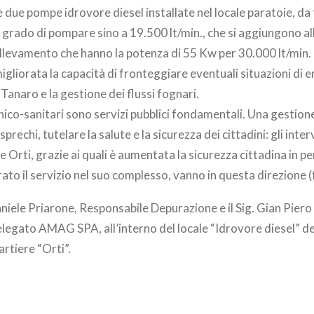
 due pompe idrovore diesel installate nel locale paratoie, da 
in grado di pompare sino a 19.500 lt/min., che si aggiungono a
ollevamento che hanno la potenza di 55 Kw per 30.000 lt/min.
gliorata la capacità di fronteggiare eventuali situazioni di
Tanaro e la gestione dei flussi fognari.
gienico-sanitari sono servizi pubblici fondamentali. Una gestio
sprechi, tutelare la salute e la sicurezza dei cittadini: gli inter
 Orti, grazie ai quali è aumentata la sicurezza cittadina in pe
rato il servizio nel suo complesso, vanno in questa direzione (
Daniele Priarone, Responsabile Depurazione e il Sig. Gian Piero
egato AMAG SPA, all’interno del locale “Idrovore diesel” de
artiere “Orti”.