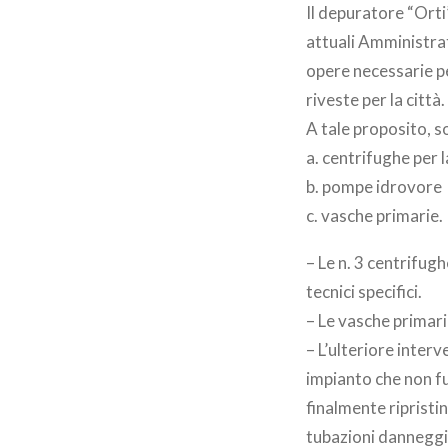
Il depuratore “Ort
attuali Amministrat
opere necessarie p
riveste per la città.
A tale proposito, so
a. centrifughe per 
b. pompe idrovore
c. vasche primarie.
– Le n. 3 centrifug
tecnici specifici.
– Le vasche primari
– L’ulteriore inter
impianto che non fu
finalmente ripristi
tubazioni danneggia