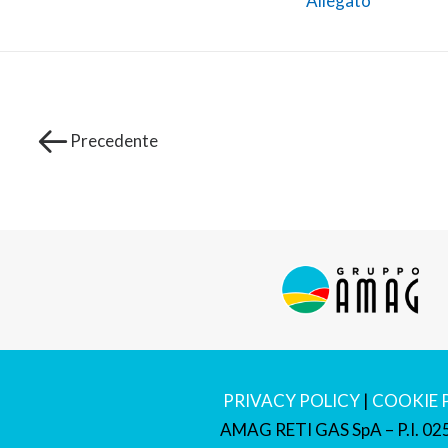
Allegato
Precedente
PRIVACY POLICY
|
COOKIE 
AMAG RETI GAS SpA – P.I. 0