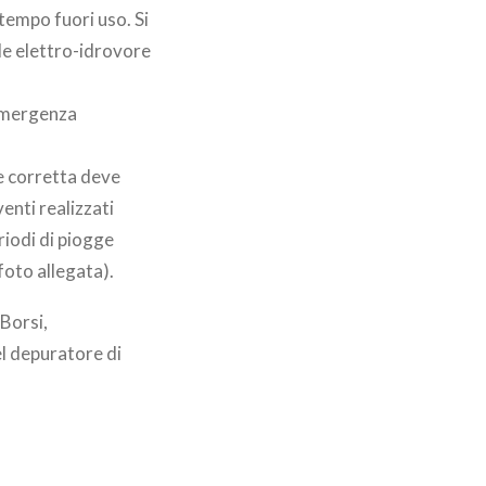
tempo fuori uso. Si
lle elettro-idrovore
 emergenza
ne corretta deve
venti realizzati
riodi di piogge
foto allegata).
 Borsi,
l depuratore di