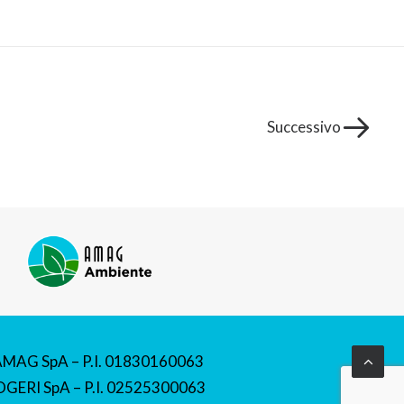
Successivo
AMAG SpA – P.I. 01830160063
GERI SpA – P.I. 02525300063