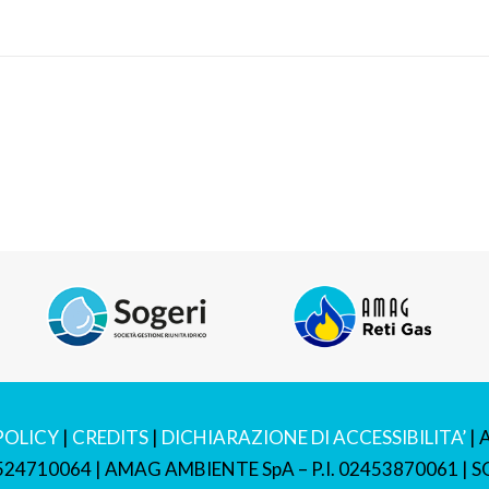
POLICY
|
CREDITS
|
DICHIARAZIONE DI ACCESSIBILITA’
| 
2524710064 | AMAG AMBIENTE SpA – P.I. 02453870061 | SO