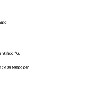
bano
entifico “G.
e c’è un tempo per