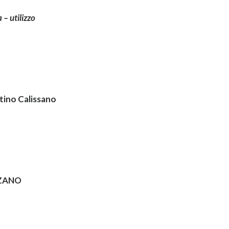
 – utilizzo
ino Calissano
ZZANO