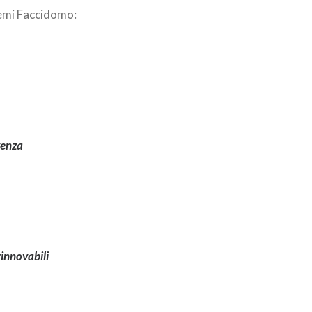
mi Faccidomo:
genza
rinnovabili