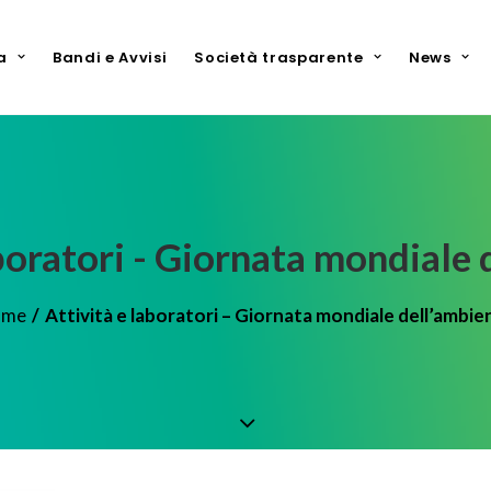
a
Bandi e Avvisi
Società trasparente
News
aboratori - Giornata mondiale 
ome
Attività e laboratori – Giornata mondiale dell’ambie