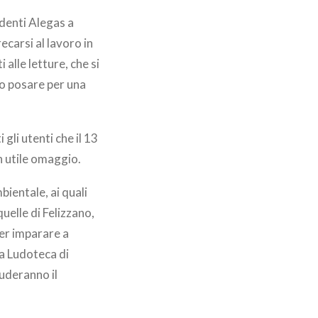
ndenti Alegas a
ecarsi al lavoro in
alle letture, che si
o posare per una
 gli utenti che il 13
n utile omaggio.
bientale, ai quali
uelle di Felizzano,
per imparare a
la Ludoteca di
luderanno il