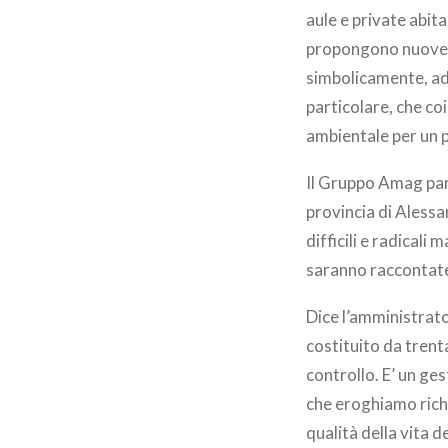
aule e private abita
propongono nuove e 
simbolicamente, ad 
particolare, che co
ambientale per un p
Il Gruppo Amag part
provincia di Alessa
difficili e radicali
saranno raccontate
Dice l’amministrato
costituito da trent
controllo. E’ un ge
che eroghiamo rich
qualità della vita de