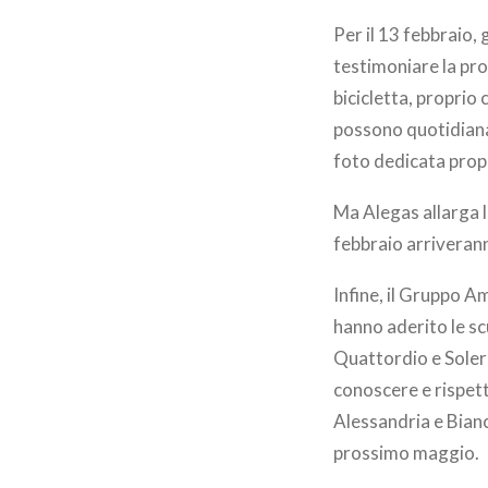
Per il 13 febbraio,
testimoniare la pro
bicicletta, proprio 
possono quotidiana
foto dedicata propr
Ma Alegas allarga l’
febbraio arriverann
Infine, il Gruppo A
hanno aderito le scu
Quattordio e Solero
conoscere e rispetta
Alessandria e Bianc
prossimo maggio.