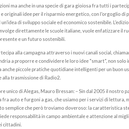
zioni ma anche in una specie di gara gioiosa fra tutti i parteci
originali idee per il risparmio energetico, con l’orgoglio di 
un’idea di sviluppo sociale ed economico sostenibile. L’edizio
involge direttamente le scuole italiane, vuole enfatizzare il r
resente e un futuro sostenibili.
ecipa alla campagna attraverso i nuovi canali social, chiamand
ndria a proporre e condividere le loro idee “smart”, non solo i
 ma anche piccole pratiche quotidiane intelligenti per un buon us
 alla trasmissione di Radio2.
re unico di Alegas, Mauro Bressan: – Sin dal 2005 il nostro p
a fra auto e furgoni a gas, che usiamo per i servizi di lettura
sto semplice che però troviamo doveroso: la caratteristica st
iede responsabilità in campo ambientale e attenzione al migl
i cittadini.