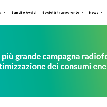
a
Bandi e Avvisi
Società trasparente
News
a più grande campagna radiofo
ttimizzazione dei consumi ene