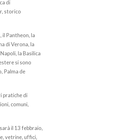
ca di
r, storico
, il Pantheon, la
na di Verona, la
Napoli, la Basilica
estere si sono
o, Palma de
i pratiche di
zioni, comuni,
arà il 13 febbraio,
 vetrine, uffici,