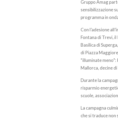
Gruppo Amag partec
sensibilizzazione s
programma in onda 
Con l’adesione all’i
Fontana di Trevi, i
Basilica di Superga
di Piazza Maggiore,
“illuminate meno”: 
Mallorca, decine di 
Durante la campagna
risparmio energetico
scuole, associazion
La campagna culmina
che si traduce non 