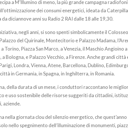
ipa a M’Illumino di meno, la più grande campagna radiofoni
ull’ottimizzazione dei consumi energetici, ideata da Caterpilla
da diciannove anni su Radio 2 RAI dalle 18 alle 19,30.
niziativa, negli anni, si sono spenti simbolicamente il Colosseo
l Palazzo del Quirinale, Montecitorio e Palazzo Madama, l’Are
, a Torino, Piazza San Marco, a Venezia, il Maschio Angioino a 
 a Bologna, e Palazzo Vecchio, a Firenze. Anche grandi città 
Parigi, Londra, Vienna, Atene, Barcellona, Dublino, Edimburg
città in Germania, in Spagna, in Inghilterra, in Romania.
, della durata di un mese, i conduttori raccontano le miglior
 e uso sostenibile delle risorse suggeriti da cittadini, istitu
i, aziende.
 nella giornata clou del silenzio energetico, che quest’anno s
solo nello spegnimento dell’illuminazione di monumenti, piazze,