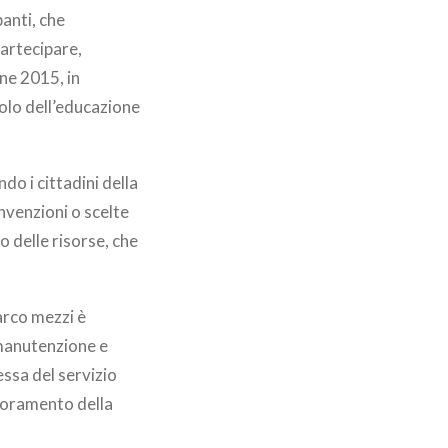
panti, che
partecipare,
ne 2015, in
uolo dell’educazione
o i cittadini della
nvenzioni o scelte
o delle risorse, che
arco mezzi è
, manutenzione e
essa del servizio
ioramento della