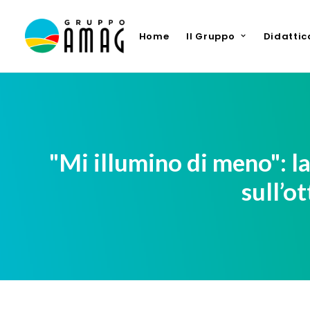
Home
Il Gruppo
Didattic
"Mi illumino di meno": l
sull’o