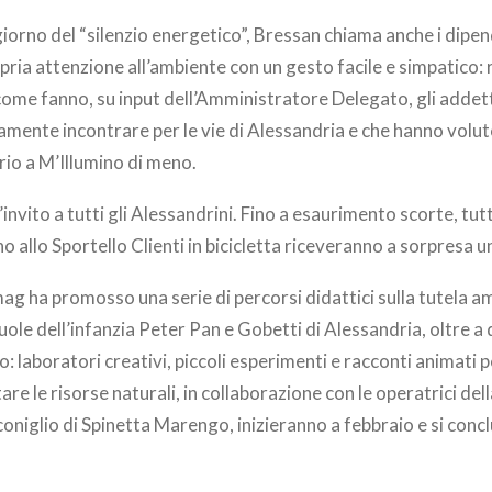
 giorno del “silenzio energetico”, Bressan chiama anche i dipe
pria attenzione all’ambiente con un gesto facile e simpatico: r
come fanno, su input dell’Amministratore Delegato, gli addetti 
mente incontrare per le vie di Alessandria e che hanno volut
io a M’Illumino di meno.
invito a tutti gli Alessandrini. Fino a esaurimento scorte, tutti
o allo Sportello Clienti in bicicletta riceveranno a sorpresa u
mag ha promosso una serie di percorsi didattici sulla tutela am
ole dell’infanzia Peter Pan e Gobetti di Alessandria, oltre a q
: laboratori creativi, piccoli esperimenti e racconti animati 
re le risorse naturali, in collaborazione con le operatrici del
oniglio di Spinetta Marengo, inizieranno a febbraio e si conc