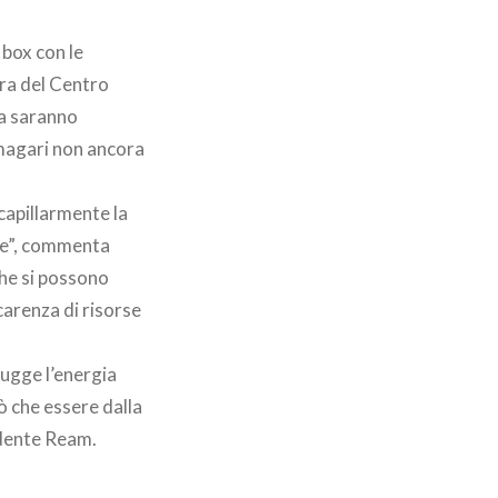
 box con le
ura del Centro
va saranno
 magari non ancora
capillarmente la
ere”, commenta
che si possono
carenza di risorse
rugge l’energia
uò che essere dalla
idente Ream.