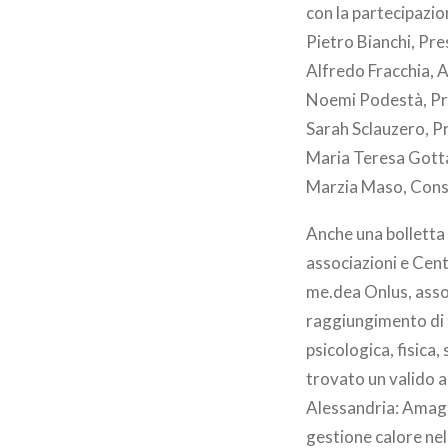
con la partecipazio
Pietro Bianchi, Pr
Alfredo Fracchia, 
Noemi Podestà, Pr
Sarah Sclauzero, P
Maria Teresa Gott
Marzia Maso, Cons
Anche una bolletta 
associazioni e Cen
me.dea Onlus, asso
raggiungimento di f
psicologica, fisica,
trovato un valido a
Alessandria: Amag S
gestione calore nel