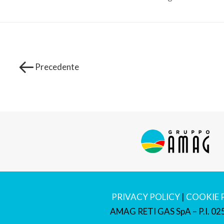
Precedente
PRIVACY POLICY
|
COOKIE 
AMAG RETI GAS SpA – P.I. 0