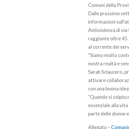
Comuni della Provi
Dalle prossime sett
informazioni sull’a
Antiviolenza di via
raggiunte oltre 45.
al corrente dei serv
“Siamo molto conte
nostra realtà e sen
Sarah Sclauzero, pr
attivare collaborazi
con una buona idea”
“Quando si colpisco
essenziale alla vit
parte delle donne 
Allegato –
Comuni