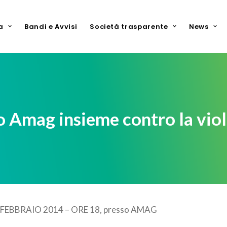
a
Bandi e Avvisi
Società trasparente
News
 Amag insieme contro la viol
FEBBRAIO 2014 – ORE 18, presso AMAG