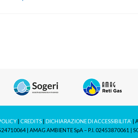
POLICY
|
CREDITS
|
DICHIARAZIONE DI ACCESSIBILITA’
| 
2524710064 | AMAG AMBIENTE SpA – P.I. 02453870061 | SO