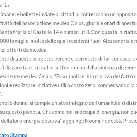
ncia.
imane le bollette inviate ai cittadini conterranno un apposito
ttività dell’associazione me.dea Onlus, giorni e orari di apert
 Santa Maria di Castello 14 e numeri utili. Con questa iniziati
000 famiglie, molte delle quali residenti fuori Alessandria e
izi offerti da me.dea.
nte di questo progetto perché ci permette di far conoscere 
sibilizzare tanti cittadini sul fenomeno della violenza di gen
esidente me.dea Onlus. “Esso, inoltre, è la riprova del fatto 
oni e realizzare iniziative utili a costo zero, compensando la 
.
no le donne, si compie un atto indegno dell’umanità e si dist
a su questo pianeta. Chi, come noi, si occupa di energia, non p
e della loro energia positiva” aggiunge Noemi Podestà, Pres
cato Stampa