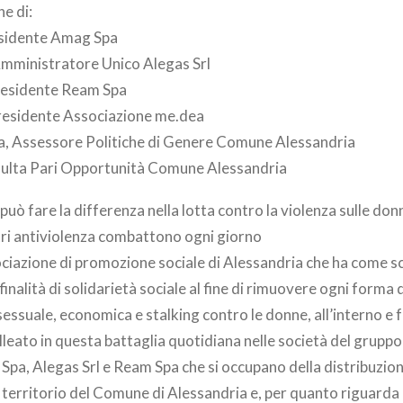
ne di:
esidente Amag Spa
Amministratore Unico Alegas Srl
esidente Ream Spa
residente Associazione me.dea
a, Assessore Politiche di Genere Comune Alessandria
ulta Pari Opportunità Comune Alessandria
può fare la differenza nella lotta contro la violenza sulle don
tri antiviolenza combattono ogni giorno
ciazione di promozione sociale di Alessandria che ha come sc
inalità di solidarietà sociale al fine di rimuovere ogni forma 
 sessuale, economica e stalking contro le donne, all’interno e f
lleato in questa battaglia quotidiana nelle società del grup
pa, Alegas Srl e Ream Spa che si occupano della distribuzion
 territorio del Comune di Alessandria e, per quanto riguarda l