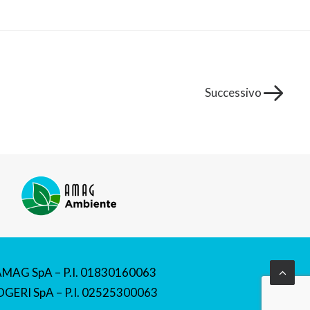
Successivo
AMAG SpA – P.I. 01830160063
GERI SpA – P.I. 02525300063