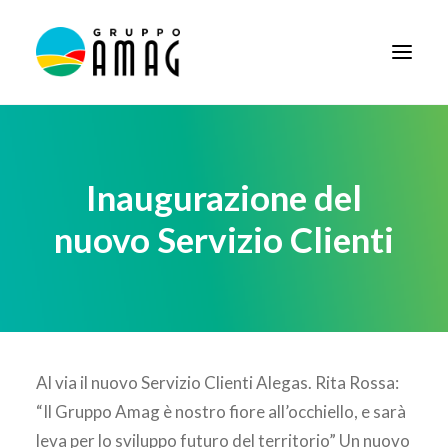
HOME
IL GRUPPO
Inaugurazione del
DIDATTICA
nuovo Servizio Clienti
BANDI E AVVISI
SOCIETÀ TRASPARENTE
NEWS
CONTATTI
Al via il nuovo Servizio Clienti Alegas. Rita Rossa:
“Il Gruppo Amag è nostro fiore all’occhiello, e sarà
FORNITORI
leva per lo sviluppo futuro del territorio” Un nuovo