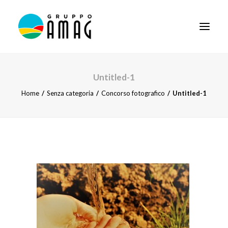
HOME
Untitled-1
Home
Senza categoria
Concorso fotografico
Untitled-1
IL GRUPPO
DIDATTICA
BANDI E AVVISI
SOCIETÀ TRASPARENTE
NEWS
CONTATTI
FORNITORI