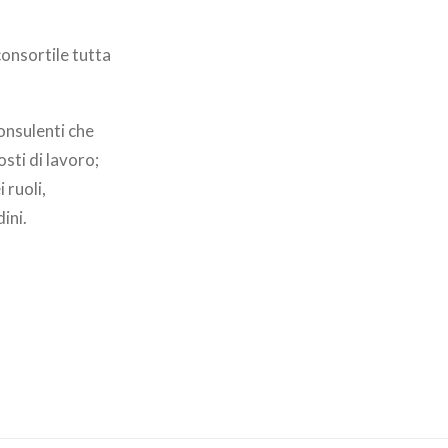
consortile tutta
onsulenti che
sti di lavoro;
 ruoli,
ini.