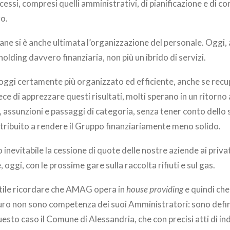
rocessi, compresi quelli amministrativi, di pianificazione e di c
ro.
ane si è anche ultimata l’organizzazione del personale. Oggi,
lding davvero finanziaria, non più un ibrido di servizi.
gi certamente più organizzato ed efficiente, anche se recup
ece di apprezzare questi risultati, molti sperano in un ritorno
i, assunzioni e passaggi di categoria, senza tener conto dello 
tribuito a rendere il Gruppo finanziariamente meno solido.
o inevitabile la cessione di quote delle nostre aziende ai priv
 oggi, con le prossime gare sulla raccolta rifiuti e sul gas.
utile ricordare che AMAG opera in
house providing
e quindi che 
uro non sono competenza dei suoi Amministratori: sono defini
uesto caso il Comune di Alessandria, che con precisi atti di ind