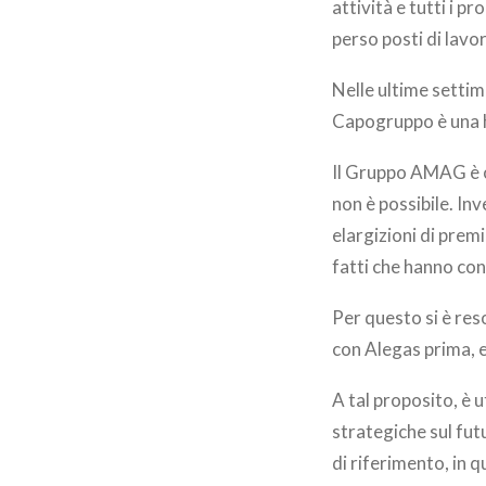
attività e tutti i p
perso posti di lavo
Nelle ultime settim
Capogruppo è una ho
Il Gruppo AMAG è og
non è possibile. Inv
elargizioni di prem
fatti che hanno con
Per questo si è res
con Alegas prima, e,
A tal proposito, è 
strategiche sul fut
di riferimento, in q