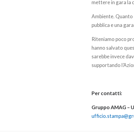
mettere in gara la
Ambiente. Quanto al
pubblica e una gara
Riteniamo poco prod
hanno salvato quest
sarebbe invece dav
supportando l’Azion
Per contatti:
Gruppo AMAG – Uf
ufficio.stampa@g