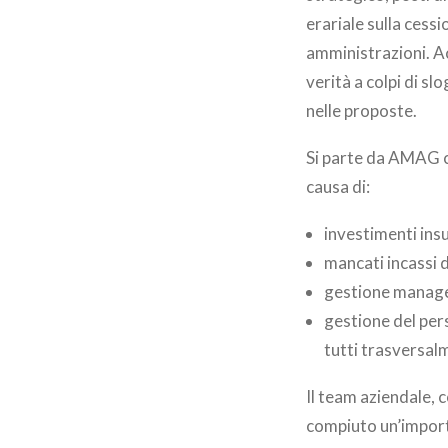
erariale sulla cessi
amministrazioni. A
verità a colpi di sl
nelle proposte.
Si parte da AMAG che
causa di:
investimenti insu
mancati incassi d
gestione manager
gestione del per
tutti trasversal
Il team aziendale,
compiuto un’importa