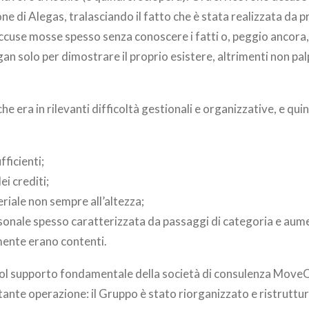
one di Alegas, tralasciando il fatto che è stata realizzata da 
ccuse mosse spesso senza conoscere i fatti o, peggio ancora,
ogan solo per dimostrare il proprio esistere, altrimenti non palp
 era in rilevanti difficoltà gestionali e organizzative, e quind
fficienti;
ei crediti;
iale non sempre all’altezza;
sonale spesso caratterizzata da passaggi di categoria e aumen
mente erano contenti.
 col supporto fondamentale della società di consulenza Mov
nte operazione: il Gruppo è stato riorganizzato e ristruttura