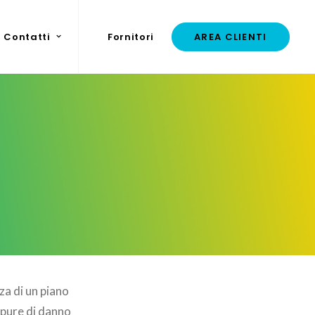
Contatti
Fornitori
AREA CLIENTI
a di un piano
e pure di danno