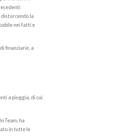
precedenti
 distorcendo la
abile nei fatti e
i finanziarie, a
ti a pioggia, di cui
eOnTeam, ha
to in tutte le