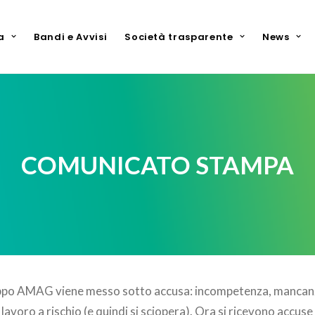
a
Bandi e Avvisi
Società trasparente
News
COMUNICATO STAMPA
Gruppo AMAG viene messo sotto accusa: incompetenza, mancanz
 lavoro a rischio (e quindi si sciopera). Ora si ricevono accus