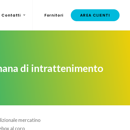
Contatti
Fornitori
AREA CLIENTI
imana di intrattenimento
adizionale mercatino
kebox al coro