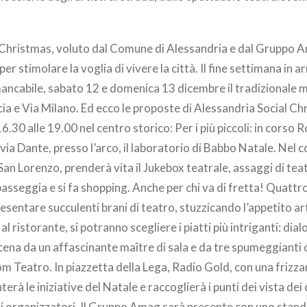
 Christmas, voluto dal Comune di Alessandria e dal Gruppo A
per stimolare la voglia di vivere la città. Il fine settimana in a
mancabile, sabato 12 e domenica 13 dicembre il tradizionale 
ia e Via Milano. Ed ecco le proposte di Alessandria Social C
6.30 alle 19.00 nel centro storico: Per i più piccoli: in corso
 via Dante, presso l’arco, il laboratorio di Babbo Natale. Nel c
San Lorenzo, prenderà vita il Jukebox teatrale, assaggi di teat
asseggia e si fa shopping. Anche per chi va di fretta! Quattro
esentare succulenti brani di teatro, stuzzicando l’appetito art
l ristorante, si potranno scegliere i piatti più intriganti: dia
scena da un affascinante maître di sala e da tre spumeggianti 
 Teatro. In piazzetta della Lega, Radio Gold, con una frizza
erà le iniziative del Natale e raccoglierà i punti dei vista dei c
i organizzatori. Il Gruppo Amag sarà presente con uno stand