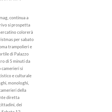
mag, continua a
rrivo si prospetta
mercatino colorerà
hristmas per sabato
 Roma trampolieri e
ortile di Palazzo
ro di 5 minuti da
 camerieri si
istico e culturale
loghi, monologhi,
camerieri della
nte diretta
ittadini, dei
. Sabato 12