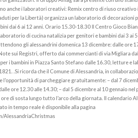
o anche i laboratori creativi: Remix centro di riuso creativo 
duti per la Libertà) organizza un laboratorio di decorazioni pe
mbini dai 6 ai 12 anni. Orario 15.30-18.30 Il Centro Gioco Bian
oratorio di cucina natalizia per genitori e bambini dai 3 ai 5
attendono gli alessandrini domenica 13 dicembre: dalle ore 1
Note sui Registri, offerto dai commercianti di via Migliara dal
 per i bambini in Piazza Santo Stefano dalle 16.30, letture e l
 1821. .Si ricorda che il Comune di Alessandria, in collaborazi
 l’opportunità di parcheggiare gratuitamente: – dal 7 dicem
 dalle ore 12.30 alle 14.30; – dal 5 dicembre al 10 gennaio nel
ore di sosta lungo tutto l’arco della giornata. Il calendario A
o in tempo reale è disponibile alla pagina
/AlessandriaChristmas