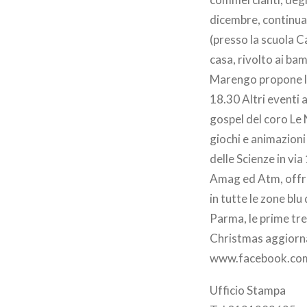
dicembre, continuan
(presso la scuola Ca
casa, rivolto ai ba
Marengo propone lab
18.30 Altri eventi 
gospel del coro Le 
giochi e animazioni
delle Scienze in via
Amag ed Atm, offre
in tutte le zone blu
Parma, le prime tre 
Christmas aggiornat
www.facebook.com
Ufficio Stampa