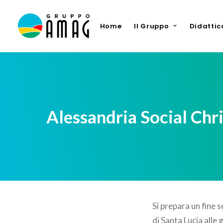
Home
Il Gruppo
Didattic
Alessandria Social Chri
Si prepara un fine 
di Santa Lucia alle 