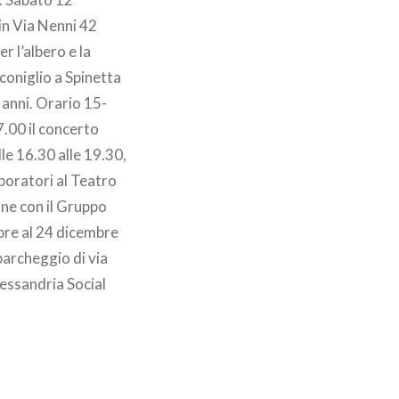
in Via Nenni 42
r l’albero e la
coniglio a Spinetta
 anni. Orario 15-
7.00 il concerto
le 16.30 alle 19.30,
aboratori al Teatro
one con il Gruppo
bre al 24 dicembre
 parcheggio di via
lessandria Social