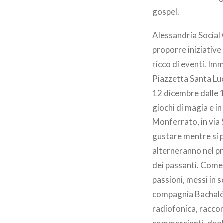
gospel.
Alessandria Social
proporre iniziative 
ricco di eventi. Im
Piazzetta Santa Luc
12 dicembre dalle 1
giochi di magia e in
Monferrato, in via 
gustare mentre si p
alterneranno nel pr
dei passanti. Come a
passioni, messi in 
compagnia Bachalòm
radiofonica, raccont
commercianti, degl