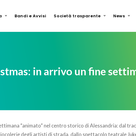
a
Bandi e Avvisi
Società trasparente
News
stmas: in arrivo un fine sett
settimana “animato” nel centro storico di Alessandria: dal tr
giocolerie degli artisti di strada, dallo spettacolo teatrale Ju