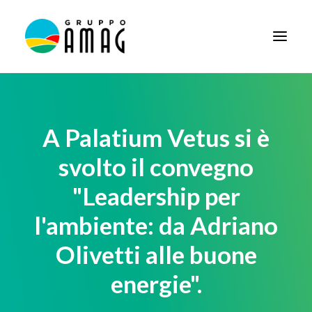
HOME
IL GRUPPO
A Palatium Vetus si è
DIDATTICA
svolto il convegno
BANDI E AVVISI
"Leadership per
SOCIETÀ TRASPARENTE
l'ambiente: da Adriano
NEWS
Olivetti alle buone
CONTATTI
energie".
FORNITORI